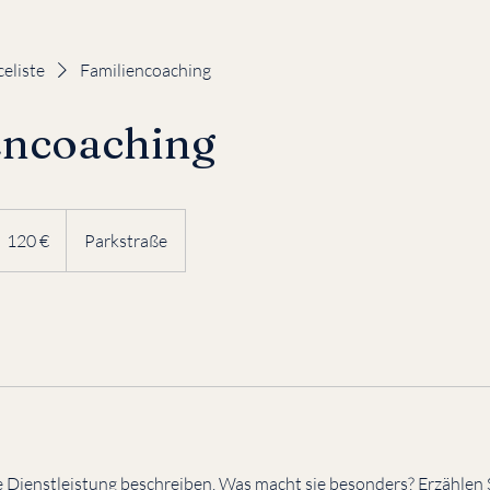
celiste
Familiencoaching
encoaching
20
uro
120 €
Parkstraße
e Dienstleistung beschreiben. Was macht sie besonders? Erzählen 