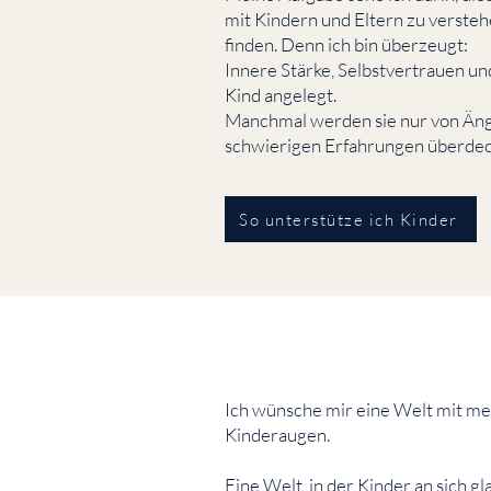
mit Kindern und Eltern zu verste
finden. Denn ich bin überzeugt:
Innere Stärke, Selbstvertrauen und
Kind angelegt.
Manchmal werden sie nur von Ängs
schwierigen Erfahrungen überdec
So unterstütze ich Kinder
Ich wünsche mir eine Welt mit me
Kinderaugen.
Eine Welt, in der Kinder an sich gl