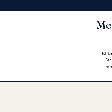
Mei
Ich b
Stä
arb