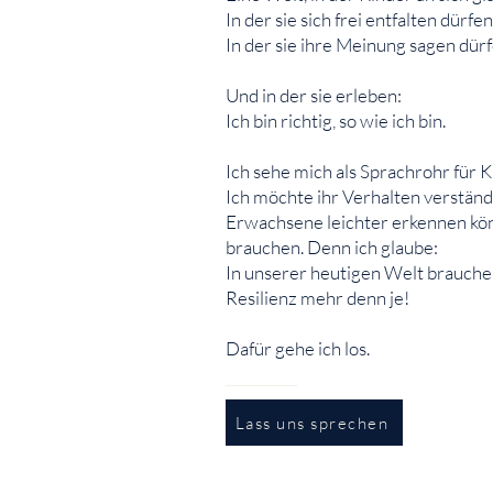
In der sie sich frei entfalten dürfen
In der sie ihre Meinung sagen dürf
Und in der sie erleben:
Ich bin richtig, so wie ich bin.
Ich sehe mich als Sprachrohr für K
Ich möchte ihr Verhalten verständ
Erwachsene leichter erkennen kön
brauchen. Denn ich glaube:
In unserer heutigen Welt brauche
Resilienz mehr denn je!
Dafür gehe ich los.
Lass uns sprechen