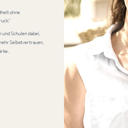
dheit ohne
ruck."
n und Schulen dabei,
mehr Selbstvertrauen,
ärke.