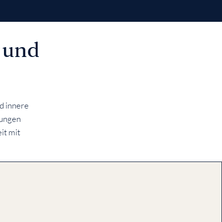
v und
nd innere
kungen
it mit