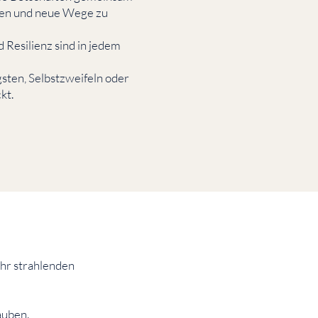
hen und neue Wege zu
 Resilienz sind in jedem
ten, Selbstzweifeln oder
kt.
hr strahlenden
auben.